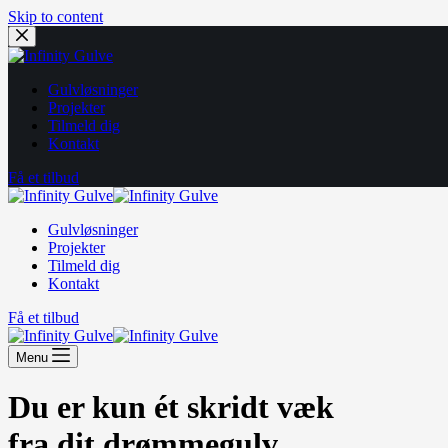
Skip to content
Gulvløsninger
Projekter
Tilmeld dig
Kontakt
Få et tilbud
Gulvløsninger
Projekter
Tilmeld dig
Kontakt
Få et tilbud
Menu
Du er kun ét skridt væk
fra dit drømmegulv.